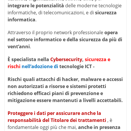
¨c
integrare le potenzialità
delle moderne tecnologie
large
informatiche, di telecomunicazioni, e di
sicurezza
star.
cheap
informatica
.
swisswatch
for
Attraverso il proprio network professionale
opera
sale
nel settore informatico e della sicurezza da più di
huge
vent’anni
.
discount.
swiss
made
È specialista nella
Cybersecurity
,
sicurezza e
replicas
rischi
nell’adozione di
tecnologie ICT -
watches
rolex
Rischi quali attacchi di hacker, malware e accessi
is
the
non autorizzati a risorse e sistemi protetti
most
richiedono efficaci piani di prevenzione e
trustworthy
mitigazione essere mantenuti a livelli accettabili.
representative
of
Proteggere i dati per assicurare anche la
the
geneva
responsabilità del Titolare dei trattamenti
, è
mark.
fondamentale oggi più che mai,
anche in presenza
rolex