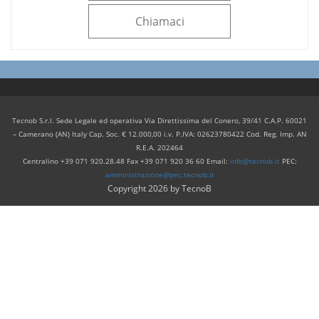
Chiamaci
Tecnob S.r.l. Sede Legale ed operativa Via Direttissima del Conero, 39/41 C.A.P. 60021
– Camerano (AN) Italy Cap. Soc. € 12.000,00 i.v. P.IVA: 02623780422 Cod. Reg. Imp. AN
R.E.A. 202464
Centralino +39 071 920.28.48 Fax +39 071 920 36 60 Email:
info@tecnob.it
PEC:
amministrazione@pec.tecnob.it
Copyright 2026 by TecnoB