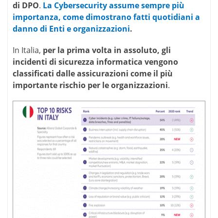
di DPO
.
La Cybersecurity assume sempre più
perfect
rolex
importanza, come dimostrano fatti quotidiani a
watches
danno di Enti e organizzazioni
.
utilized
beautiful
In Italia,
per la prima volta in assoluto, gli
build
incidenti di sicurezza informatica vengono
to
exhibit
classificati dalle assicurazioni come il più
the
importante rischio per le organizzazioni
.
company
in
neuro-
scientific
leading
expert
requirements.
designated
technical
conditions
to
positively
subvert
the