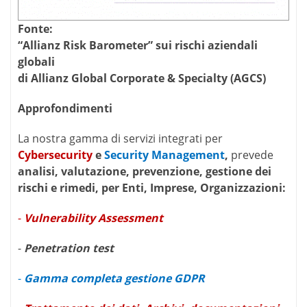
average
medical
Fonte:
spa
remainder
“Allianz Risk Barometer” sui rischi aziendali
relates
globali
to
di Allianz Global Corporate & Specialty (AGCS)
the
commonalities
pertaining
Approfondimenti
to
best
La nostra gamma di servizi integrati per
perfect
Cybersecurity
e
Security Management
,
prevede
replica
analisi, valutazione, prevenzione, gestione dei
watches
.
rischi e rimedi, per Enti, Imprese, Organizzazioni:
-
Vulnerability Assessment
-
Penetration test
-
Gamma completa gestione GDPR