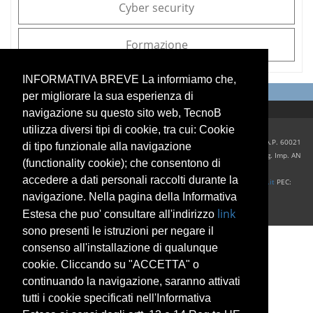
Cyber security
perfect
rolex
watches
Formazione
utilized
beautiful
build
INFORMATIVA BREVE La informiamo che,
to
per migliorare la sua esperienza di
exhibit
navigazione su questo sito web, TecnoB
the
company
utilizza diversi tipi di cookie, tra cui: Cookie
in
Tecnob S.r.l. Sede Legale ed operativa Via Direttissima del Conero, 39/41 C.A.P. 60021
di tipo funzionale alla navigazione
neuro-
– Camerano (AN) Italy Cap. Soc. € 12.000,00 i.v. P.IVA: 02623780422 Cod. Reg. Imp. AN
(functionality cookie); che consentono di
scientific
R.E.A. 202464
accedere a dati personali raccolti durante la
leading
Centralino +39 071 920.28.48 Fax +39 071 920 36 60 Email:
info@tecnob.it
PEC:
expert
amministrazione@pec.tecnob.it
navigazione. Nella pagina della Informativa
requirements.
Copyright 2026 by TecnoB
link
Estesa che puo' consultare all'indirizzo
designated
sono presenti le istruzioni per negare il
technical
consenso all'installazione di qualunque
conditions
to
cookie. Cliccando su "ACCETTA" o
positively
continuando la navigazione, saranno attivati
subvert
tutti i cookie specificati nell'Informativa
the