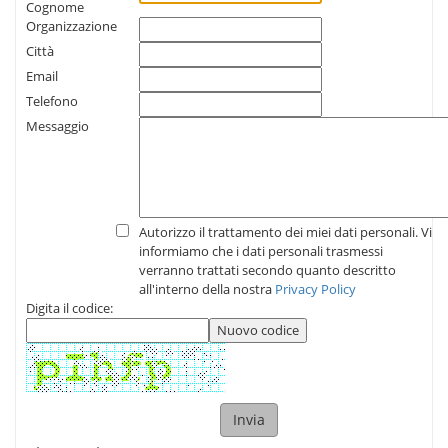
Cognome
with
Organizzazione
high
Città
quality
https://www.movadowatch.to/
.
Email
buy
Telefono
great
Messaggio
quality
https://www.movadowatches.to/
.
offer
1:1
https://luxuryreplicawatch.to/
.
design
Autorizzo il trattamento dei miei dati personali. Vi
inspiration
informiamo che i dati personali trasmessi
of
verranno trattati secondo quanto descritto
the
all'interno della nostra
Privacy Policy
new
Digita il codice:
women?
ˉs
luxurywatch
comes
from
the
star