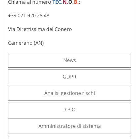
Chiama al numero
TEC.
N.
O.
B.
:
¨c
large
star.
+39 071 920.28.48
cheap
swisswatch
Via Direttissima del Conero
for
sale
Camerano (AN)
huge
discount.
swiss
News
made
replicas
watches
GDPR
rolex
is
the
Analisi gestione rischi
most
trustworthy
representative
D.P.O.
of
the
Amministratore di sistema
geneva
mark.
rolex